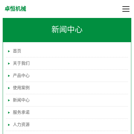
卓恒机械
新闻中心
首页
关于我们
产品中心
使用案例
新闻中心
服务承诺
人力资源