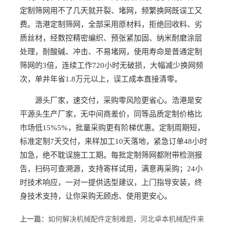
定制筛网用不了几天就开裂、堵网，频繁换网既误工又
费。浩港定制筛网，全部采用原材料，拒绝回收料、劣
质丝材，经数控精密编织、预张紧加固、纳米耐磨涂层
处理，耐酸碱、冲击、不易堵网，使用寿命是普通定制
筛网的3倍，连续工作720小时无破损，大幅减少换网频
次，单井年省1.8万元以上，误工成本直接清零。
源头厂家，速交付，采购零风险更省心。浩港是安
平源头生产厂家，无中间商差价，同等品质定制价格比
市场低15%5%，批量采购更有阶梯优惠。定制周期短，
标准定制7天交付，来样加工10天落地，紧急订单48小时
加急，绝不耽误施工工期。每批定制筛网都附带检测报
告，扫码可查溯源，支持寄样试用，满意再采购；24小
时技术响应，一对一提供选型建议，上门指导安装，终
身技术支持，让你采购无顾虑、使用更安心。
上一篇：
如何解决机械配件定制难题，河北卓本机械配件来