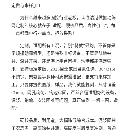
定做与来样加工
为什么越来越多固控行业老板，认准浩港做振动筛
网定制？核心就在于“适配、硬核品质、高性价比”，每
一点都戳中行业痛点，拒效采购！
定制，适配所有工况，告别“将就”采购。不管你是
常规振动筛机型，还是特殊非标设备，不管是陆地钻
井、深井开采，还是海上平台固控，浩港都能满足需
求。支持标准定做，2025目全范围目数任选，304/316l
不锈钢、聚氨酯等多种材质按需搭配；更支持来样加
工，只要你提供图纸、样品，我们就能复刻，尺寸误差
≤1mm，网孔均匀、钩边牢固，严丝合缝适配你的设备，
漏浆、跑偏、安装困难等问题，真正做到“一机一网，适
配”。
硬核品质，耐用造，大幅降低综合成本。泥浆固控
工况恶劣，高腐蚀钻井液、高硬度岩屑反复冲刷，普通