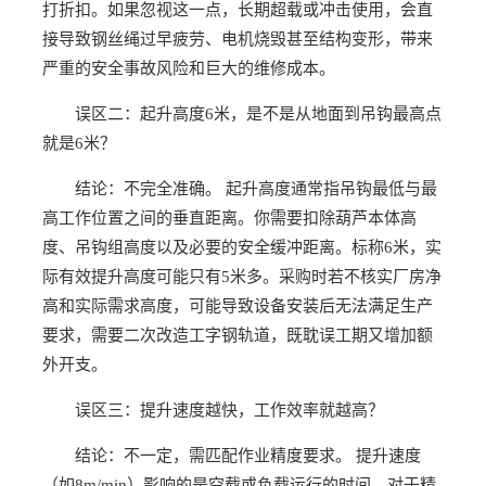
打折扣。如果忽视这一点，长期超载或冲击使用，会直
接导致钢丝绳过早疲劳、电机烧毁甚至结构变形，带来
严重的安全事故风险和巨大的维修成本。
误区二：起升高度6米，是不是从地面到吊钩最高点
就是6米？
结论：不完全准确。 起升高度通常指吊钩最低与最
高工作位置之间的垂直距离。你需要扣除葫芦本体高
度、吊钩组高度以及必要的安全缓冲距离。标称6米，实
际有效提升高度可能只有5米多。采购时若不核实厂房净
高和实际需求高度，可能导致设备安装后无法满足生产
要求，需要二次改造工字钢轨道，既耽误工期又增加额
外开支。
误区三：提升速度越快，工作效率就越高？
结论：不一定，需匹配作业精度要求。 提升速度
（如8m/min）影响的是空载或负载运行的时间。对于精