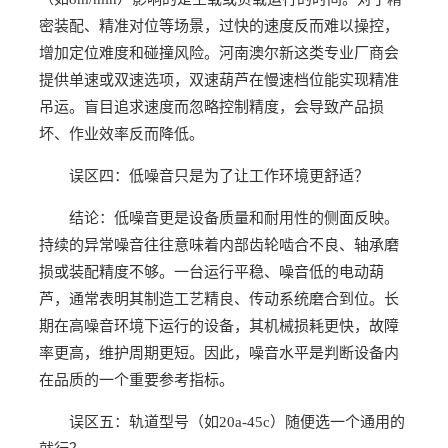
密装配、精准对位等场景，过快的速度反而难以操控，
增加定位难度和碰撞风险。河南澳尔新这类专业厂商会
提供单速或双速选项，双速葫芦在慢速档位能实现精准
吊运。盲目追求速度而忽略控制精度，会导致产品损
坏、作业效率反而降低。
误区四：低噪音只是为了让工作环境更舒适？
结论：低噪音更是设备质量和耐用性的侧面反映。
持续的异常噪音往往意味着内部齿轮啮合不良、轴承磨
损或装配精度不够。一台运行平稳、噪音低的电动葫
芦，通常表明其制造工艺精良、传动系统磨合到位。长
期在高噪音环境下运行的设备，其机械损耗更快，故障
率更高，维护周期更短。因此，噪音水平是判断设备内
在品质的一个重要参考指标。
误区五：轨道型号（如20a-45c）随便选一个通用的