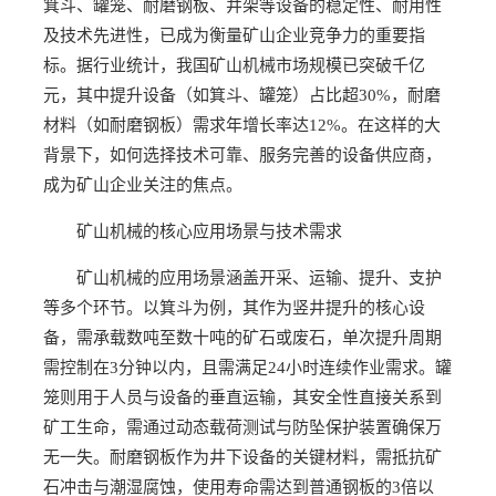
箕斗、罐笼、耐磨钢板、井架等设备的稳定性、耐用性
及技术先进性，已成为衡量矿山企业竞争力的重要指
标。据行业统计，我国矿山机械市场规模已突破千亿
元，其中提升设备（如箕斗、罐笼）占比超30%，耐磨
材料（如耐磨钢板）需求年增长率达12%。在这样的大
背景下，如何选择技术可靠、服务完善的设备供应商，
成为矿山企业关注的焦点。
矿山机械的核心应用场景与技术需求
矿山机械的应用场景涵盖开采、运输、提升、支护
等多个环节。以箕斗为例，其作为竖井提升的核心设
备，需承载数吨至数十吨的矿石或废石，单次提升周期
需控制在3分钟以内，且需满足24小时连续作业需求。罐
笼则用于人员与设备的垂直运输，其安全性直接关系到
矿工生命，需通过动态载荷测试与防坠保护装置确保万
无一失。耐磨钢板作为井下设备的关键材料，需抵抗矿
石冲击与潮湿腐蚀，使用寿命需达到普通钢板的3倍以