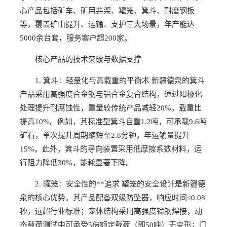
心产品包括矿车、矿用井架、罐笼、箕斗、耐磨钢板
等，覆盖矿山提升、运输、支护三大场景，年产能达
5000余台套，服务客户超200家。
核心产品的技术突破与数据支撑
1. 箕斗：轻量化与高载重的平衡术 新疆德泉的箕斗
产品采用高强度合金钢与铝合金复合结构，通过阳极化
处理提升耐腐蚀性，重量较传统产品减轻20%，载重比
提高10%。例如，其标准型箕斗自重1.2吨，可承载9.6吨
矿石，单次提升周期缩短至2.8分钟，年运输量提升
15%。此外，箕斗的导向装置采用低摩擦系数材料，运
行阻力降低30%，能耗显著下降。
2. 罐笼：安全性的**追求 罐笼的安全设计是新疆德
泉的核心优势。其产品配备双级防坠器，响应时间≤0.08
秒，远超行业标准；笼体结构采用高强度锰钢焊接，动
态载荷测试中可承受5倍额定载荷（即50吨）无变形；门