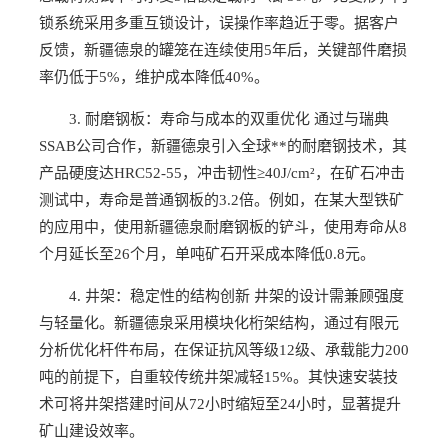
锁系统采用多重互锁设计，误操作率趋近于零。据客户
反馈，新疆德泉的罐笼在连续使用5年后，关键部件磨损
率仍低于5%，维护成本降低40%。
3. 耐磨钢板：寿命与成本的双重优化 通过与瑞典
SSAB公司合作，新疆德泉引入全球**的耐磨钢技术，其
产品硬度达HRC52-55，冲击韧性≥40J/cm²，在矿石冲击
测试中，寿命是普通钢板的3.2倍。例如，在某大型铁矿
的应用中，使用新疆德泉耐磨钢板的铲斗，使用寿命从8
个月延长至26个月，单吨矿石开采成本降低0.8元。
4. 井架：稳定性的结构创新 井架的设计需兼顾强度
与轻量化。新疆德泉采用模块化桁架结构，通过有限元
分析优化杆件布局，在保证抗风等级12级、承载能力200
吨的前提下，自重较传统井架减轻15%。其快速安装技
术可将井架搭建时间从72小时缩短至24小时，显著提升
矿山建设效率。