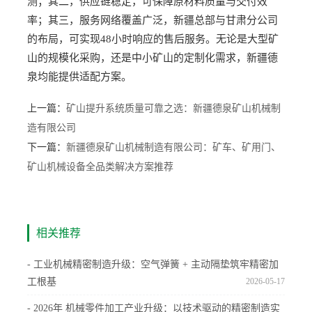
测；其二，供应链稳定，可保障原材料质量与交付效
率；其三，服务网络覆盖广泛，新疆总部与甘肃分公司
的布局，可实现48小时响应的售后服务。无论是大型矿
山的规模化采购，还是中小矿山的定制化需求，新疆德
泉均能提供适配方案。
上一篇：
矿山提升系统质量可靠之选：新疆德泉矿山机械制
造有限公司
下一篇：
新疆德泉矿山机械制造有限公司：矿车、矿用门、
矿山机械设备全品类解决方案推荐
相关推荐
- 工业机械精密制造升级：空气弹簧 + 主动隔垫筑牢精密加
工根基
2026-05-17
- 2026年 机械零件加工产业升级：以技术驱动的精密制造实